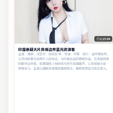
2:15:00
印度悬疑大片异境边界蓝光资源看
主演：谭卓、河正宇、段奕宏 等 导演：毕赣 简介：由毕赣执导，
以双线叙事勾连两代人的命运，为印度出品的悬疑作品。在高度疏离
的都市丛林里，叙事围绕人物抉择与时代氛围展开，以克制镜头呈现
群像张力。主演以细腻表演撑起情感层次，兼顾观赏性与现实意义。