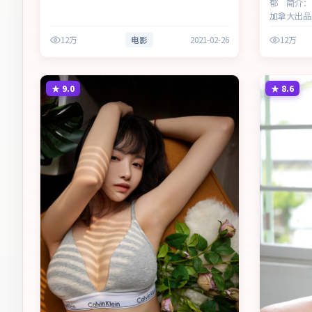
郁 简介：
加拿大出品
中，叙事围
12万
电影
2021-02-26
12万
人物的尊严
次，兼顾观
★
9.0
★
8.6