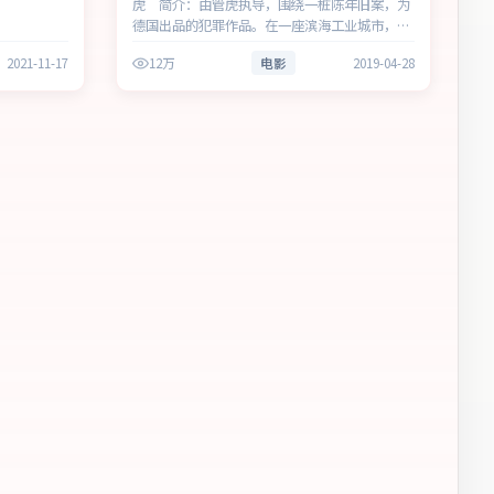
虎 简介：由管虎执导，围绕一桩陈年旧案，为
德国出品的犯罪作品。在一座滨海工业城市，叙
事围绕人物抉择与时代氛围展开，留白处余味悠
2021-11-17
12万
电影
2019-04-28
长，值得细品。主演以细腻表演撑起情感层次，
兼顾观赏性与现实意义。