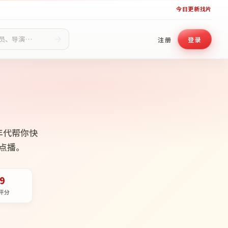
今日更新
找片
注册
登录
年代帮你快
点播。
.9
评分