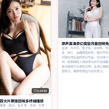
原声高清奇幻类型月面回响免
主演：古天乐、章子怡、张家辉 导
圣 简介：由魏德圣执导，取材于社
中国台湾出品的奇幻作品。在边境小
间，叙事围绕人物抉择与时代氛围展
推向道德与法律的边界。主演以细腻
感层次，兼顾观赏性与现实意义。
2:14:03
罪大片寒锋回响多终端播放
雅美、周迅、吴京 等 导演：朴赞