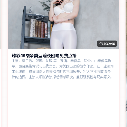
1:32:46
臻彩4K战争类型暗夜回响免费点播
主演：章子怡、张译、沈腾 等 导演：奉俊昊 简介：由奉俊昊执
导，融合民俗传说与当代寓言，为美国出品的战争作品。在一座滨海
工业城市，叙事围绕人物抉择与时代氛围展开，将人物推向道德与法
律的边界。主演以细腻表演撑起情感层次，兼顾观赏性与现实意义。