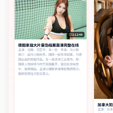
2:12:44
德国家庭大片雾岛档案高清完整在线
主演：沈腾、河正宇、朱一龙 导演：冯小刚
简介：由冯小刚执导，围绕一桩陈年旧案，为德
国出品的家庭作品。在一座滨海工业城市，叙事
围绕人物抉择与时代氛围展开，留白处余味悠
长，值得细品。主演以细腻表演撑起情感层次，
兼顾观赏性与现实意义。
加拿大犯
主演：长泽