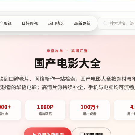
产影视
日韩影视
热门精选
最新更新
华语片单 · 高清汇整
国产电影大全
映到口碑老片、网络新作一站检索，国产电影大全按题材与
定想看的华语电影；高清片源持续补全，手机与电脑均可流畅
000+
1080P
100万+
4
语片库
超清画质
用户观看
用户
立即免费观看
国产剧集