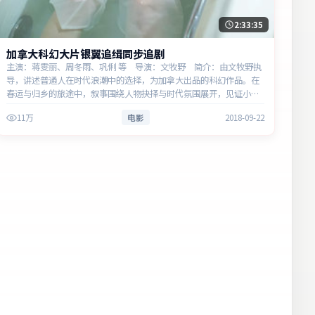
2:33:35
加拿大科幻大片银翼追缉同步追剧
主演：蒋雯丽、周冬雨、巩俐 等 导演：文牧野 简介：由文牧野执
导，讲述普通人在时代浪潮中的选择，为加拿大出品的科幻作品。在
春运与归乡的旅途中，叙事围绕人物抉择与时代氛围展开，见证小人
物的尊严突围。主演以细腻表演撑起情感层次，兼顾观赏性与现实意
11万
电影
2018-09-22
义…