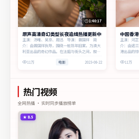
1:40:17
原声高清奇幻类型长夜追缉热播更新中
中国香港
主演：汤唯、吴京、周迅 导演：曾国祥 简
主演：河正
介：由曾国祥执导，围绕一桩陈年旧案，为澳大
介：由诺兰
利亚出品的奇幻作品。在法庭与街头之间，叙事
港出品的惊
围绕人物抉择与时代氛围展开，将人物推向道德
绕人物抉择
11万
电影
2023-08-22
11万
与法律的边界。主演以细腻表演撑起情感层次，
与和解。主
兼顾观赏性与现实意义。
赏性与现实
热门视频
全网热播 · 实时同步播放榜单
★
8.5