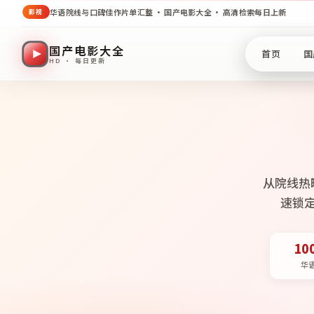
华语院线与口碑佳作片单汇整 · 国产电影大全 · 高清检索每日上新
影视
国产电影大全
首页
国
HD · 每日更新
从院线热
速锁
10
华