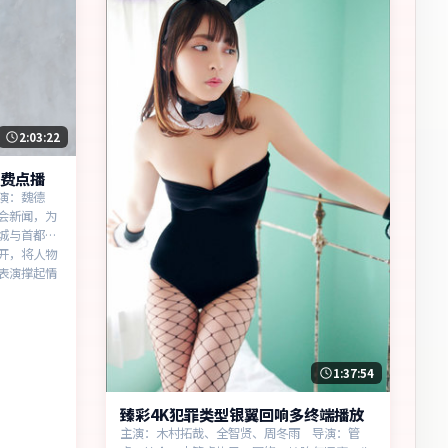
2:03:22
费点播
演：魏德
会新闻，为
城与首都之
开，将人物
表演撑起情
1:37:54
臻彩4K犯罪类型银翼回响多终端播放
主演：木村拓哉、全智贤、周冬雨 导演：管