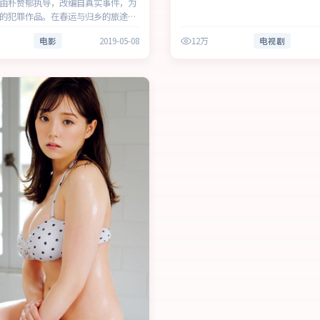
由朴赞郁执导，改编自真实事件，为
的犯罪作品。在春运与归乡的旅途
绕人物抉择与时代氛围展开，见证小
电影
2019-05-08
12万
电视剧
突围。主演以细腻表演撑起情感层
赏性与现实意义。