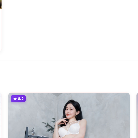
★
8.2