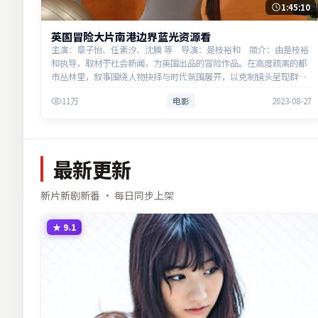
1:45:10
英国冒险大片南港边界蓝光资源看
主演：章子怡、任素汐、沈腾 等 导演：是枝裕和 简介：由是枝裕
和执导，取材于社会新闻，为英国出品的冒险作品。在高度疏离的都
市丛林里，叙事围绕人物抉择与时代氛围展开，以克制镜头呈现群像
张力。主演以细腻表演撑起情感层次，兼顾观赏性与现实意义。
11万
电影
2023-08-27
最新更新
新片新剧新番 · 每日同步上架
★
9.1